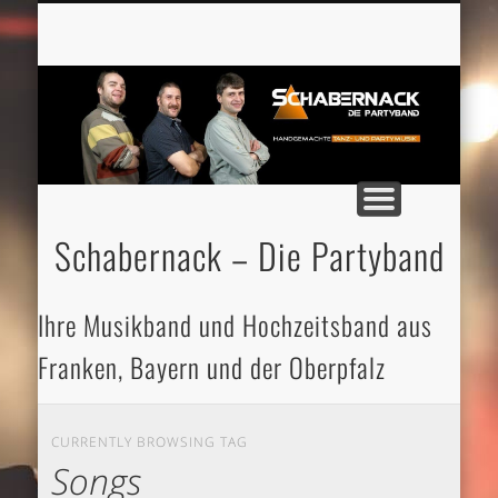
ANFRAGEN UND BUCHUNGEN
GALERIE UND MEDIA
STARTSEITE
DIE BAND
PLAYLIST
TERMINE
SOUND
NEWS
Schabernack – Die Partyband
Ihre Musikband und Hochzeitsband aus
Franken, Bayern und der Oberpfalz
CURRENTLY BROWSING TAG
Songs