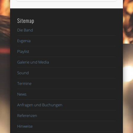
Sitemap
Die Band
Evgenia
Playlist
Galerie und Media
Sound
Termine
News
Anfragen und Buchungen
Referenzen
Hinweise