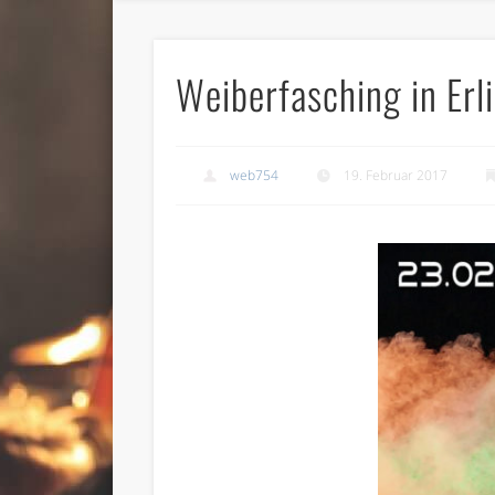
Weiberfasching in Er
web754
19. Februar 2017